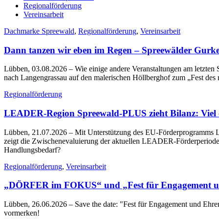
Regionalförderung
Vereinsarbeit
Dachmarke Spreewald
,
Regionalförderung
,
Vereinsarbeit
Dann tanzen wir eben im Regen – Spreewälder Gurke
Lübben, 03.08.2026
– Wie einige andere Veranstaltungen am letzt
nach Langengrassau auf den malerischen Höllberghof zum „Fest des
Regionalförderung
LEADER-Region Spreewald-PLUS zieht Bilanz: Viel err
Lübben, 21.07.2026
– Mit Unterstützung des EU-Förderprogramms LE
zeigt die Zwischenevaluierung der aktuellen LEADER-Förderperiode 2
Handlungsbedarf?
Regionalförderung
,
Vereinsarbeit
„DÖRFER im FOKUS“ und „Fest für Engagement un
Lübben, 26.06.2026
– Save the date: "Fest für Engagement und Eh
vormerken!