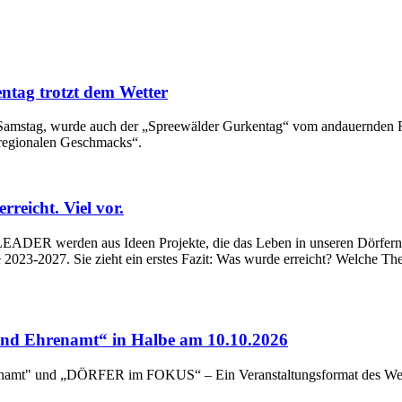
ntag trotzt dem Wetter
en Samstag, wurde auch der „Spreewälder Gurkentag“ vom andauernden
 regionalen Geschmacks“.
eicht. Viel vor.
ADER werden aus Ideen Projekte, die das Leben in unseren Dörfern un
023-2027. Sie zieht ein erstes Fazit: Was wurde erreicht? Welche Th
d Ehrenamt“ in Halbe am 10.10.2026
renamt" und „DÖRFER im FOKUS“ – Ein Veranstaltungsformat des Wert