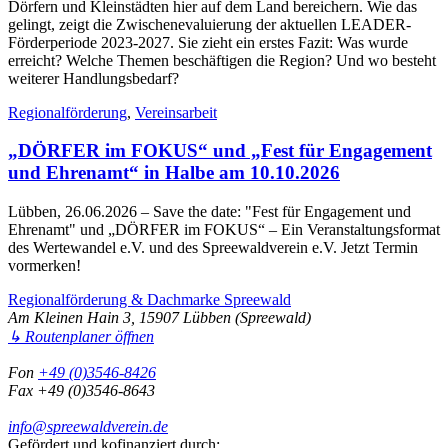
Dörfern und Kleinstädten hier auf dem Land bereichern. Wie das
gelingt, zeigt die Zwischenevaluierung der aktuellen LEADER-
Förderperiode 2023-2027. Sie zieht ein erstes Fazit: Was wurde
erreicht? Welche Themen beschäftigen die Region? Und wo besteht
weiterer Handlungsbedarf?
Regionalförderung
,
Vereinsarbeit
„DÖRFER im FOKUS“ und „Fest für Engagement
und Ehrenamt“ in Halbe am 10.10.2026
Lübben, 26.06.2026
– Save the date: "Fest für Engagement und
Ehrenamt" und „DÖRFER im FOKUS“ – Ein Veranstaltungsformat
des Wertewandel e.V. und des Spreewaldverein e.V. Jetzt Termin
vormerken!
Regionalförderung & Dachmarke Spreewald
Am Kleinen Hain 3, 15907 Lübben (Spreewald)
↳ Routenplaner öffnen
Fon
+49 (0)3546-8426
Fax +49 (0)3546-8643
info@spreewaldverein.de
Gefördert und kofinanziert durch: