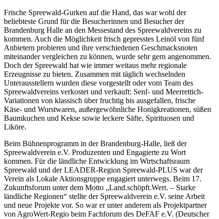
Frische Spreewald-Gurken auf die Hand, das war wohl der
beliebteste Grund für die Besucherinnen und Besucher der
Brandenburg Halle an den Messestand des Spreewaldvereins zu
kommen. Auch die Möglichkeit frisch gepresstes Leinöl von fünf
Anbietern probieren und ihre verschiedenen Geschmacksnoten
miteinander vergleichen zu können, wurde sehr gern angenommen.
Doch der Spreewald hat wie immer weitaus mehr regionale
Erzeugnisse zu bieten. Zusammen mit täglich wechselnden
Unterausstellern wurden diese vorgestellt oder vom Team des
Spreewaldvereins verkostet und verkauft: Senf- und Meerrettich-
Variationen von klassisch über fruchtig bis ausgefallen, frische
Käse- und Wurstwaren, außergewöhnliche Honigkreationen, süßen
Baumkuchen und Kekse sowie leckere Säfte, Spirituosen und
Liköre.
Beim Bühnenprogramm in der Brandenburg-Halle, ließ der
Spreewaldverein e.V. Produzenten und Engagierte zu Wort
kommen. Für die ländliche Entwicklung im Wirtschaftsraum
Spreewald und der LEADER-Region Spreewald-PLUS war der
Verein als Lokale Aktionsgruppe engagiert unterwegs. Beim 17.
Zukunftsforum unter dem Motto „Land.schöpft.Wert. – Starke
ländliche Regionen“ stellte der Spreewaldverein e.V. seine Arbeit
und neue Projekte vor. So war er unter anderem als Projektpartner
von AgroWert-Regio beim Fachforum des DeFAF e.V. (Deutscher