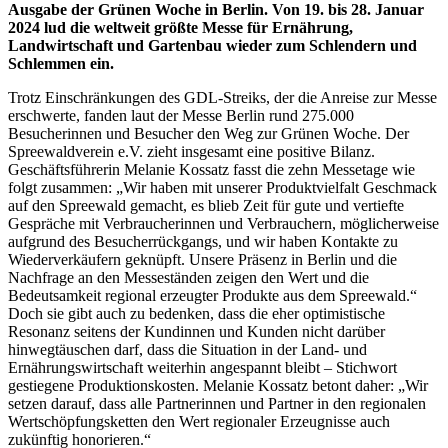
Ausgabe der Grünen Woche in Berlin. Von 19. bis 28. Januar
2024 lud die weltweit größte Messe für Ernährung,
Landwirtschaft und Gartenbau wieder zum Schlendern und
Schlemmen ein.
Trotz Einschränkungen des GDL-Streiks, der die Anreise zur Messe
erschwerte, fanden laut der Messe Berlin rund 275.000
Besucherinnen und Besucher den Weg zur Grünen Woche. Der
Spreewaldverein e.V. zieht insgesamt eine positive Bilanz.
Geschäftsführerin Melanie Kossatz fasst die zehn Messetage wie
folgt zusammen: „Wir haben mit unserer Produktvielfalt Geschmack
auf den Spreewald gemacht, es blieb Zeit für gute und vertiefte
Gespräche mit Verbraucherinnen und Verbrauchern, möglicherweise
aufgrund des Besucherrückgangs, und wir haben Kontakte zu
Wiederverkäufern geknüpft. Unsere Präsenz in Berlin und die
Nachfrage an den Messeständen zeigen den Wert und die
Bedeutsamkeit regional erzeugter Produkte aus dem Spreewald.“
Doch sie gibt auch zu bedenken, dass die eher optimistische
Resonanz seitens der Kundinnen und Kunden nicht darüber
hinwegtäuschen darf, dass die Situation in der Land- und
Ernährungswirtschaft weiterhin angespannt bleibt – Stichwort
gestiegene Produktionskosten. Melanie Kossatz betont daher: „Wir
setzen darauf, dass alle Partnerinnen und Partner in den regionalen
Wertschöpfungsketten den Wert regionaler Erzeugnisse auch
zukünftig honorieren.“