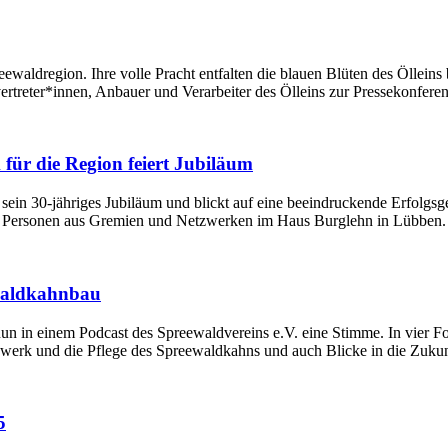
reewaldregion. Ihre volle Pracht entfalten die blauen Blüten des Öllei
rtreter*innen, Anbauer und Verarbeiter des Ölleins zur Pressekonferenz
 für die Region feiert Jubiläum
r sein 30-jähriges Jubiläum und blickt auf eine beeindruckende Erfolgs
n Personen aus Gremien und Netzwerken im Haus Burglehn in Lübben.
ewaldkahnbau
nun in einem Podcast des Spreewaldvereins e.V. eine Stimme. In vier F
dwerk und die Pflege des Spreewaldkahns und auch Blicke in die Zuku
5