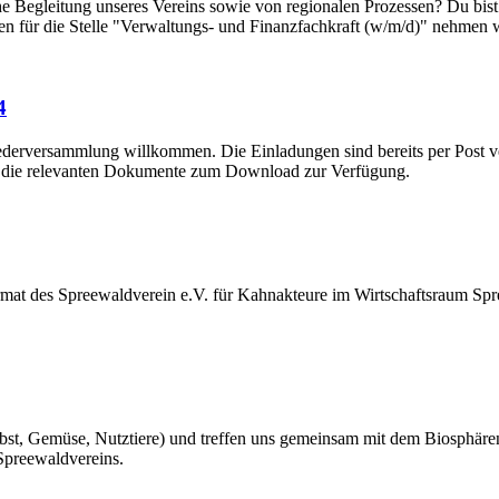
che Begleitung unseres Vereins sowie von regionalen Prozessen? Du bist
 für die Stelle "Verwaltungs- und Finanzfachkraft (w/m/d)" nehmen wir
4
iederversammlung willkommen. Die Einladungen sind bereits per Post ver
nun die relevanten Dokumente zum Download zur Verfügung.
 des Spreewaldverein e.V. für Kahnakteure im Wirtschaftsraum Spre
t, Gemüse, Nutztiere) und treffen uns gemeinsam mit dem Biosphärenr
 Spreewaldvereins.