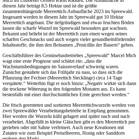
Mich im Lübbener Ortsteil Klein Radden. Die Anbaufläche in
diesem Jahr beträgt 8,5 Hektar und ist die größte
zusammenhängende Meerrettich-Anbaufläche 2023 im Spreewald.
Insgesamt werden in diesem Jahr im Spreewald gut 10 Hektar
Meerrettich angebaut. Die tiefgründigen und etwas feuchten Böden
lassen die scharfe Wurzel im Spreewald besonders gut wachsen.
Bekannt und beliebt ist der Meerrettich zum einen wegen seines
scharfen Geschmacks und auch wegen vieler gesundheitsfördernder
Inhaltsstoffe, die ihm den Beinamen „Penicillin der Bauern“ geben.
Geschäftsführer des Gemüsebaubetriebes „Spreewald“ Marcel Mich
wagt eine erste Prognose und schätzt ein: „dass die
Wachstumsbedingungen im Saisonverlauf schwierig waren.
Zunächst gestaltete sich das Frühjahr zu nass, so dass sich die
Pflanzung der Fechser (Meerrettich Stecklinge) circa 14 Tage
verspätete.“ Weiterhin fügt er noch hinzu: „Negativ wirkte sich dann
die trockene Witterung in den folgenden Monaten aus. Es kann
bestenfalls mit einer durchschnittlichen Ernte gerechnet werden.“
Die frisch geernteten und sortierten Meerrettichwurzeln werden von
zwei Spreewälder Verarbeitungsbetriebe in Empfang genommen.
Hier werden die Wurzeln kühl gelagert und später nach und nach
verarbeitet. Abgefüllt in kleine Gläschen gibt es den Meerrettich pur
gerieben oder mit Sahne verfeinert. Auch neue Kreationen mit
Zutaten wie zum Beispiel Preiselbeeren, Honig oder Sanddorn
erobern den Markt.