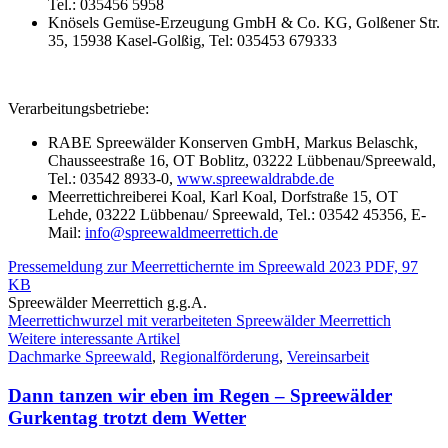
Tel.: 035456 5958
Knösels Gemüse-Erzeugung GmbH & Co. KG, Golßener Str.
35, 15938 Kasel-Golßig, Tel: 035453 679333
Verarbeitungsbetriebe:
RABE Spreewälder Konserven GmbH, Markus Belaschk,
Chausseestraße 16, OT Boblitz, 03222 Lübbenau/Spreewald,
Tel.: 03542 8933-0,
www.spreewaldrabde.de
Meerrettichreiberei Koal, Karl Koal, Dorfstraße 15, OT
Lehde, 03222 Lübbenau/ Spreewald, Tel.: 03542 45356, E-
Mail:
info@spreewaldmeerrettich.de
Pressemeldung zur Meerrettichernte im Spreewald 2023
PDF, 97
KB
Spreewälder Meerrettich g.g.A.
Meerrettichwurzel mit verarbeiteten Spreewälder Meerrettich
Weitere interessante Artikel
Dachmarke Spreewald
,
Regionalförderung
,
Vereinsarbeit
Dann tanzen wir eben im Regen – Spreewälder
Gurkentag trotzt dem Wetter