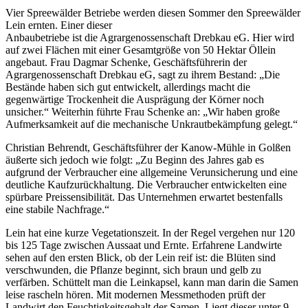
Vier Spreewälder Betriebe werden diesen Sommer den Spreewälder
Lein ernten. Einer dieser
Anbaubetriebe ist die Agrargenossenschaft Drebkau eG. Hier wird
auf zwei Flächen mit einer Gesamtgröße von 50 Hektar Öllein
angebaut. Frau Dagmar Schenke, Geschäftsführerin der
Agrargenossenschaft Drebkau eG, sagt zu ihrem Bestand: „Die
Bestände haben sich gut entwickelt, allerdings macht die
gegenwärtige Trockenheit die Ausprägung der Körner noch
unsicher.“ Weiterhin führte Frau Schenke an: „Wir haben große
Aufmerksamkeit auf die mechanische Unkrautbekämpfung gelegt.“
Christian Behrendt, Geschäftsführer der Kanow-Mühle in Golßen
äußerte sich jedoch wie folgt: „Zu Beginn des Jahres gab es
aufgrund der Verbraucher eine allgemeine Verunsicherung und eine
deutliche Kaufzurückhaltung. Die Verbraucher entwickelten eine
spürbare Preissensibilität. Das Unternehmen erwartet bestenfalls
eine stabile Nachfrage.“
Lein hat eine kurze Vegetationszeit. In der Regel vergehen nur 120
bis 125 Tage zwischen Aussaat und Ernte. Erfahrene Landwirte
sehen auf den ersten Blick, ob der Lein reif ist: die Blüten sind
verschwunden, die Pflanze beginnt, sich braun und gelb zu
verfärben. Schüttelt man die Leinkapsel, kann man darin die Samen
leise rascheln hören. Mit modernen Messmethoden prüft der
Landwirt den Feuchtigkeitsgehalt der Samen. Liegt dieser unter 9