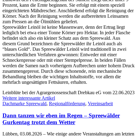
Prozent, kann die Ernte beginnen. Sie erfolgt mit einem speziell
eingerichteten Mähdrescher. Anschließend erfolgt die Reinigung der
Körner. Nach der Reinigung werden die aufbereiteten Leinsamen
zum Pressen an die Ölmühlen geliefert.
Spreewälder Leinöl ist keine Massenware, denn der Ertrag liegt
lediglich bei etwa einer Tonne Körner pro Hektar. In jeder Flasche
befindet sich also ein kleiner Schatz aus dem Spreewald. Aus
diesem Grund bezeichnen die Spreewälder ihr Leinöl auch als
“blaues Gold“. Das Spreewälder Leinöl wird traditionell in zwei
unterschiedlichen Verfahren gewonnen: Entweder mit einer
Schneckenpresse oder mit einer Stempelpresse. In beiden Fällen
werden die Samen nach vorherigem Aufbrechen unter hohem Druck
zusammengepresst. Durch diese schonende, rein mechanische
Behandlung bleiben die wichtigen Inhaltsstoffe, vor allem die
mehrfach ungesättigten Fettsäuren, erhalten.
Leinblüte bei der Agrargenossenschaft Drebkau eG vom 22.06.2023
Weitere interessante Artikel
Dachmarke Spreewald
,
Regionalförderung
,
Vereinsarbeit
Dann tanzen wir eben im Regen – Spreewälder
Gurkentag trotzt dem Wetter
Lübben, 03.08.2026
– Wie einige andere Veranstaltungen am letzten