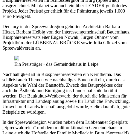
Biosphärenreservaten im Schlossberghof in Burg (Spreewald)
ausgezeichnet. Mit dabei war auch ein über LEADER gefördertes
Projekt. Jeder Preisträger erhielt für die Prämierung jeweils 1.000
Euro Preisgeld.
Der Jury in der Spreewaldregion gehörten Architektin Barbara
Hitzer, Barbara Helbig von der Interessengemeinschaft Bauernhaus,
Biosphärenreservatsleiter Eugen Nowak, Jürgen Othmer vom
Projektbüro der LÜBBENAUBRÜCKE sowie Julia Günzel vom
Spreewaldverein an.
Ein Preisträger - das Gemeindehaus in Leipe
Nachhaltigkeit ist in Biosphärenreservaten ein Kernthema. Das
schließt auch Themen wie nachhaltiges Bauen mit ein, durch das
Aspekte wie Wahl der Baustoffe, Zweck des Bauprojektes oder
auch die Ästhetik und Einfügung ins Landschaftsbild berührt
werden. Der Baukultur-Wettbewerb, der durch die Ministerien für
Infrastruktur und Landesplanung sowie für Ländliche Entwicklung,
Umwelt und Landwirtschaft ausgelobt wurde, zielte darauf ab, gute
Beispiele zu würdigen.
In der Spreewaldregion wurden neben dem Lübbenauer Spielplatz
„Spreewaldreich“ und dem multifunktionalen Gemeindehaus in
Leipe auch die Hofstelle der Familie Mydlack in Burg (Spreewald),