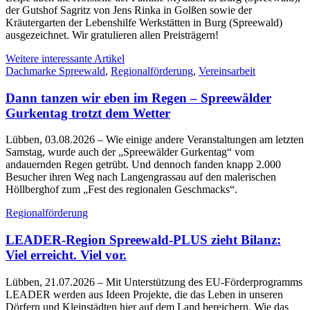
der Gutshof Sagritz von Jens Rinka in Golßen sowie der
Kräutergarten der Lebenshilfe Werkstätten in Burg (Spreewald)
ausgezeichnet. Wir gratulieren allen Preisträgern!
Weitere interessante Artikel
Dachmarke Spreewald
,
Regionalförderung
,
Vereinsarbeit
Dann tanzen wir eben im Regen – Spreewälder
Gurkentag trotzt dem Wetter
Lübben, 03.08.2026
– Wie einige andere Veranstaltungen am letzten
Samstag, wurde auch der „Spreewälder Gurkentag“ vom
andauernden Regen getrübt. Und dennoch fanden knapp 2.000
Besucher ihren Weg nach Langengrassau auf den malerischen
Höllberghof zum „Fest des regionalen Geschmacks“.
Regionalförderung
LEADER-Region Spreewald-PLUS zieht Bilanz:
Viel erreicht. Viel vor.
Lübben, 21.07.2026
– Mit Unterstützung des EU-Förderprogramms
LEADER werden aus Ideen Projekte, die das Leben in unseren
Dörfern und Kleinstädten hier auf dem Land bereichern. Wie das