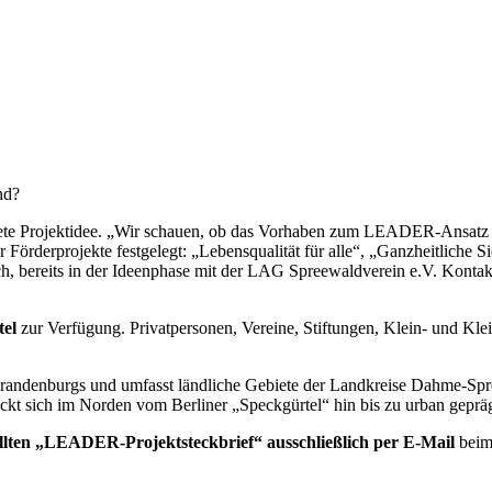
nd?
rete Projektidee. „Wir schauen, ob das Vorhaben zum LEADER-Ansatz u
 Förderprojekte festgelegt: „Lebensqualität für alle“, „Ganzheitliche
ch, bereits in der Ideenphase mit der LAG Spreewaldverein e.V. Kont
tel
zur Verfügung. Privatpersonen, Vereine, Stiftungen, Klein- und
ndenburgs und umfasst ländliche Gebiete der Landkreise Dahme-Spr
treckt sich im Norden vom Berliner „Speckgürtel“ hin bis zu urban geprä
üllten „LEADER-Projektsteckbrief“ ausschließlich per E-Mail
beim 