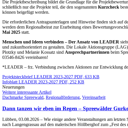
Die Projektbeschreibung bildet die Grundlage für die Projektbewertun
schließlich nur die Projekte teil, die den sogenannten
Kurzcheck
best
können beigefügt werden.
Die erforderlichen Antragsunterlagen und Hinweise finden sich auf d
werden dem Regionalbeirat zur Erarbeitung eines Bewertungsvorschla
Mai 2025
statt.
Menschen und Ideen verbinden
– Der Ansatz von LEADER
sieh
und zukunftsorientiert zu gestalten. Die Lokale Aktionsgruppe (LA
Plotzky und Melanie Kossatz sind
Ansprechpartnerinnen
beim Spre
03546-8426 vereinbaren!
*LEADER – frz. Verbindung zwischen Aktionen zur Entwicklung der
Projektsteckbrief LEADER 2023-2027
PDF, 633 KB
Infoblatt LEADER 2023-2027
PDF, 252 KB
Neuerungen
Weitere interessante Artikel
Dachmarke Spreewald
,
Regionalförderung
,
Vereinsarbeit
Dann tanzen wir eben im Regen – Spreewälder Gurke
Lübben, 03.08.2026
– Wie einige andere Veranstaltungen am letzt
nach Langengrassau auf den malerischen Höllberghof zum „Fest des