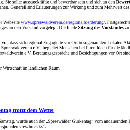
g. Sie sollte aussagekräftig und bewertbar sein und sich an den
Bewert
ehen. Generell sind Erläuterungen zur Wirkung und zum Mehrwert des 
er Webseite
www.spreewaldverein.de/regionalfoerderung/
. Fristgerecht
ges an den Vorstand vorgelegt. Die finale
Sitzung des Vorstandes
zu 
t vor, dass sich regional Engagierte vor Ort in sogenannten Lokalen
G) Spreewaldverein e.V., begleitet Menschen bei Ihren Ideen für die
ewaldverein e.V. Beratungsgespräche und Besichtigungen vor Ort sind 
 Wirtschaft im ländlichen Raum
ntag trotzt dem Wetter
en Samstag, wurde auch der „Spreewälder Gurkentag“ vom andauernden
 regionalen Geschmacks“.