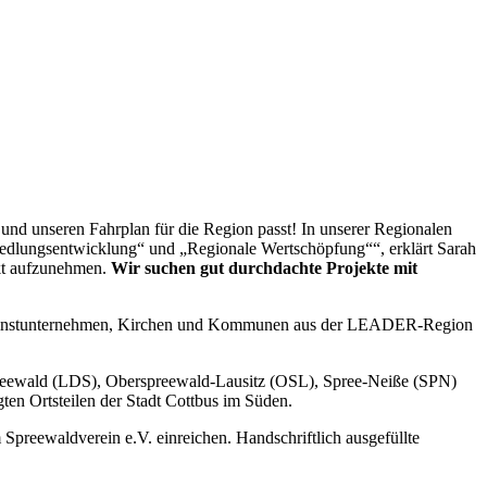
nd unseren Fahrplan für die Region passt! In unserer Regionalen
 Siedlungsentwicklung“ und „Regionale Wertschöpfung““, erklärt Sarah
akt aufzunehmen.
Wir suchen gut durchdachte Projekte mit
 Kleinstunternehmen, Kirchen und Kommunen aus der LEADER-Region
eewald (LDS), Oberspreewald-Lausitz (OSL), Spree-Neiße (SPN)
gten Ortsteilen der Stadt Cottbus im Süden.
Spreewaldverein e.V. einreichen. Handschriftlich ausgefüllte