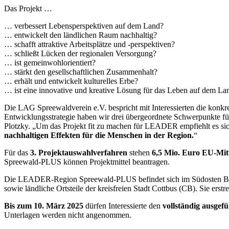
Das Projekt …
… verbessert Lebensperspektiven auf dem Land?
… entwickelt den ländlichen Raum nachhaltig?
… schafft attraktive Arbeitsplätze und -perspektiven?
… schließt Lücken der regionalen Versorgung?
… ist gemeinwohlorientiert?
… stärkt den gesellschaftlichen Zusammenhalt?
… erhält und entwickelt kulturelles Erbe?
… ist eine innovative und kreative Lösung für das Leben auf dem La
Die LAG Spreewaldverein e.V. bespricht mit Interessierten die konk
Entwicklungsstrategie haben wir drei übergeordnete Schwerpunkte für
Plotzky. „Um das Projekt fit zu machen für LEADER empfiehlt es si
nachhaltigen Effekten für die Menschen in der Region.
“
Für das
3. Projektauswahlverfahren
stehen
6,5 Mio. Euro EU-Mit
Spreewald-PLUS können Projektmittel beantragen.
Die LEADER-Region Spreewald-PLUS befindet sich im Südosten Bra
sowie ländliche Ortsteile der kreisfreien Stadt Cottbus (CB). Sie ers
Bis zum 10. März 2025
dürfen Interessierte den
vollständig ausgef
Unterlagen werden nicht angenommen.