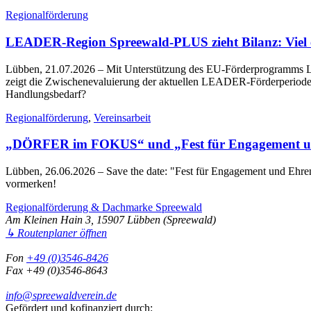
Regionalförderung
LEADER-Region Spreewald-PLUS zieht Bilanz: Viel err
Lübben, 21.07.2026
– Mit Unterstützung des EU-Förderprogramms LE
zeigt die Zwischenevaluierung der aktuellen LEADER-Förderperiode 2
Handlungsbedarf?
Regionalförderung
,
Vereinsarbeit
„DÖRFER im FOKUS“ und „Fest für Engagement un
Lübben, 26.06.2026
– Save the date: "Fest für Engagement und Eh
vormerken!
Regionalförderung & Dachmarke Spreewald
Am Kleinen Hain 3, 15907 Lübben (Spreewald)
↳ Routenplaner öffnen
Fon
+49 (0)3546-8426
Fax +49 (0)3546-8643
info@spreewaldverein.de
Gefördert und kofinanziert durch: