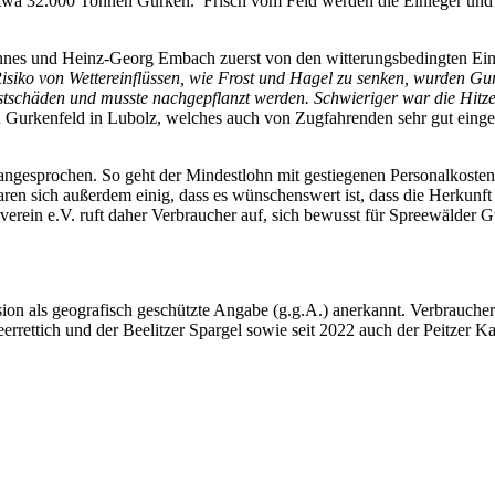
wa 32.000 Tonnen Gurken. Frisch vom Feld werden die Einleger und Sc
nnes und Heinz-Georg Embach zuerst von den witterungsbedingten Ein
siko von Wettereinflüssen, wie Frost und Hagel zu senken, wurden Gu
rostschäden und musste nachgepflanzt werden. Schwieriger war die Hit
 Gurkenfeld in Lubolz, welches auch von Zugfahrenden sehr gut eing
gesprochen. So geht der Mindestlohn mit gestiegenen Personalkosten 
en sich außerdem einig, dass es wünschenswert ist, dass die Herkunft 
erein e.V. ruft daher Verbraucher auf, sich bewusst für Spreewälder G
n als geografisch geschützte Angabe (g.g.A.) anerkannt. Verbraucher
rettich und der Beelitzer Spargel sowie seit 2022 auch der Peitzer K