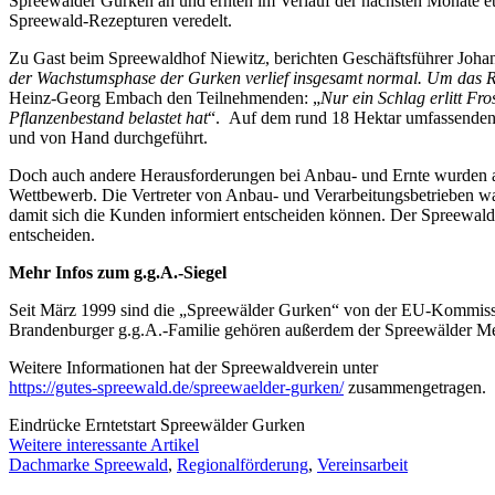
Spreewälder Gurken an und ernten im Verlauf der nächsten Monate et
Spreewald-Rezepturen veredelt.
Zu Gast beim Spreewaldhof Niewitz, berichten Geschäftsführer Joha
der Wachstumsphase der Gurken verlief insgesamt normal. Um das Ri
Heinz-Georg Embach den Teilnehmenden: „
Nur ein Schlag erlitt F
Pflanzenbestand belastet hat
“. Auf dem rund 18 Hektar umfassenden
und von Hand durchgeführt.
Doch auch andere Herausforderungen bei Anbau- und Ernte wurden an
Wettbewerb. Die Vertreter von Anbau- und Verarbeitungsbetrieben war
damit sich die Kunden informiert entscheiden können. Der Spreewaldv
entscheiden.
Mehr Infos zum g.g.A.-Siegel
Seit März 1999 sind die „Spreewälder Gurken“ von der EU-Kommissio
Brandenburger g.g.A.-Familie gehören außerdem der Spreewälder Meer
Weitere Informationen hat der Spreewaldverein unter
https://gutes-spreewald.de/spreewaelder-gurken/
zusammengetragen.
Eindrücke Erntetstart Spreewälder Gurken
Weitere interessante Artikel
Dachmarke Spreewald
,
Regionalförderung
,
Vereinsarbeit