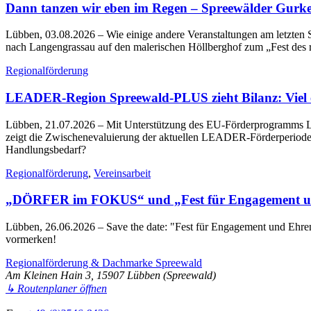
Dann tanzen wir eben im Regen – Spreewälder Gurke
Lübben, 03.08.2026
– Wie einige andere Veranstaltungen am letzt
nach Langengrassau auf den malerischen Höllberghof zum „Fest des
Regionalförderung
LEADER-Region Spreewald-PLUS zieht Bilanz: Viel err
Lübben, 21.07.2026
– Mit Unterstützung des EU-Förderprogramms LE
zeigt die Zwischenevaluierung der aktuellen LEADER-Förderperiode 2
Handlungsbedarf?
Regionalförderung
,
Vereinsarbeit
„DÖRFER im FOKUS“ und „Fest für Engagement un
Lübben, 26.06.2026
– Save the date: "Fest für Engagement und Eh
vormerken!
Regionalförderung & Dachmarke Spreewald
Am Kleinen Hain 3, 15907 Lübben (Spreewald)
↳ Routenplaner öffnen