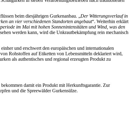
hälgurken in sieben Verarbeitungsbetrieben nach traditionellen
flüssen beim diesjährigen Gurkenanbau. „
Der Witterungsverlauf in
rken an vier verschiedenen Standorten angebaut
“. Weiterhin erklärt
zeperiode im Mai mit hohen Sonnenintensitäten und Wind, was den
esehen werden kann, wird die Unkrautbekämpfung rein mechanisch
einher und erschwert den europäischen und internationalen
von Rohstoffen auf Etiketten von Lebensmitteln deklariert wird,
urken als authentisches und regional erzeugten Produkt zu
 bekommen damit ein Produkt mit Herkunftsgarantie. Zur
arpfen und die Spreewälder Gurkensülze.