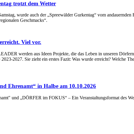
ntag trotzt dem Wetter
en Samstag, wurde auch der „Spreewälder Gurkentag“ vom andauernden
 regionalen Geschmacks“.
eicht. Viel vor.
ADER werden aus Ideen Projekte, die das Leben in unseren Dörfern un
023-2027. Sie zieht ein erstes Fazit: Was wurde erreicht? Welche Th
d Ehrenamt“ in Halbe am 10.10.2026
renamt" und „DÖRFER im FOKUS“ – Ein Veranstaltungsformat des Wert