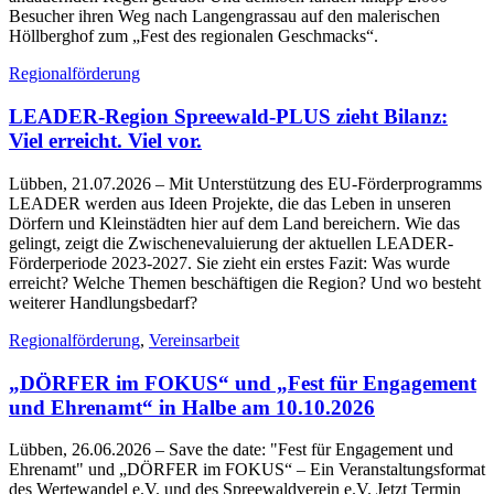
Besucher ihren Weg nach Langengrassau auf den malerischen
Höllberghof zum „Fest des regionalen Geschmacks“.
Regionalförderung
LEADER-Region Spreewald-PLUS zieht Bilanz:
Viel erreicht. Viel vor.
Lübben, 21.07.2026
– Mit Unterstützung des EU-Förderprogramms
LEADER werden aus Ideen Projekte, die das Leben in unseren
Dörfern und Kleinstädten hier auf dem Land bereichern. Wie das
gelingt, zeigt die Zwischenevaluierung der aktuellen LEADER-
Förderperiode 2023-2027. Sie zieht ein erstes Fazit: Was wurde
erreicht? Welche Themen beschäftigen die Region? Und wo besteht
weiterer Handlungsbedarf?
Regionalförderung
,
Vereinsarbeit
„DÖRFER im FOKUS“ und „Fest für Engagement
und Ehrenamt“ in Halbe am 10.10.2026
Lübben, 26.06.2026
– Save the date: "Fest für Engagement und
Ehrenamt" und „DÖRFER im FOKUS“ – Ein Veranstaltungsformat
des Wertewandel e.V. und des Spreewaldverein e.V. Jetzt Termin