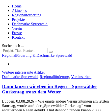
Home
Aktuelles
Regionalförderung
Projekte
Dachmarke Spreewald
Verein
Presse
Kontakt
Suche nach ...
Regionalförderung & Dachmarke Spreewald
Weitere interessante Artikel
Dachmarke Spreewald
,
Regionalförderung
,
Vereinsarbeit
Dann tanzen wir eben im Regen – Spreewälder
Gurkentag trotzt dem Wetter
Lübben, 03.08.2026
– Wie einige andere Veranstaltungen am letzten
Samstag, wurde auch der „Spreewälder Gurkentag“ vom
andauernden Regen getrübt. Und dennoch fanden knapp 2.000