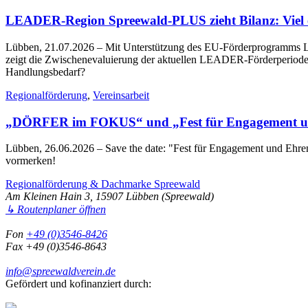
LEADER-Region Spreewald-PLUS zieht Bilanz: Viel err
Lübben, 21.07.2026
– Mit Unterstützung des EU-Förderprogramms LE
zeigt die Zwischenevaluierung der aktuellen LEADER-Förderperiode 2
Handlungsbedarf?
Regionalförderung
,
Vereinsarbeit
„DÖRFER im FOKUS“ und „Fest für Engagement un
Lübben, 26.06.2026
– Save the date: "Fest für Engagement und Eh
vormerken!
Regionalförderung & Dachmarke Spreewald
Am Kleinen Hain 3, 15907 Lübben (Spreewald)
↳ Routenplaner öffnen
Fon
+49 (0)3546-8426
Fax +49 (0)3546-8643
info@spreewaldverein.de
Gefördert und kofinanziert durch: