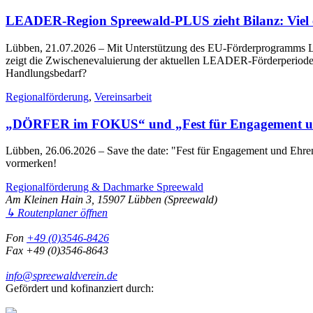
LEADER-Region Spreewald-PLUS zieht Bilanz: Viel err
Lübben, 21.07.2026
– Mit Unterstützung des EU-Förderprogramms LE
zeigt die Zwischenevaluierung der aktuellen LEADER-Förderperiode 2
Handlungsbedarf?
Regionalförderung
,
Vereinsarbeit
„DÖRFER im FOKUS“ und „Fest für Engagement un
Lübben, 26.06.2026
– Save the date: "Fest für Engagement und Eh
vormerken!
Regionalförderung & Dachmarke Spreewald
Am Kleinen Hain 3, 15907 Lübben (Spreewald)
↳ Routenplaner öffnen
Fon
+49 (0)3546-8426
Fax +49 (0)3546-8643
info@spreewaldverein.de
Gefördert und kofinanziert durch: