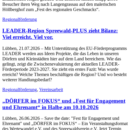
Besucher ihren Weg nach Langengrassau auf den malerischen
Höllberghof zum „Fest des regionalen Geschmacks“.
Regionalförderung
LEADER-Region Spreewald-PLUS zieht Bilanz:
Viel erreicht. Viel vor.
Lübben, 21.07.2026
– Mit Unterstützung des EU-Förderprogramms
LEADER werden aus Ideen Projekte, die das Leben in unseren
Dörfern und Kleinstädten hier auf dem Land bereichern. Wie das
gelingt, zeigt die Zwischenevaluierung der aktuellen LEADER-
Förderperiode 2023-2027. Sie zieht ein erstes Fazit: Was wurde
erreicht? Welche Themen beschäftigen die Region? Und wo besteht
weiterer Handlungsbedarf?
Regionalförderung
,
Vereinsarbeit
„DÖRFER im FOKUS“ und „Fest für Engagement
und Ehrenamt“ in Halbe am 10.10.2026
Lübben, 26.06.2026
– Save the date: "Fest für Engagement und
Ehrenamt" und „DÖRFER im FOKUS“ – Ein Veranstaltungsformat
des Wertewandel e.V. und des Spreewaldverein e.V. Jetzt Termin