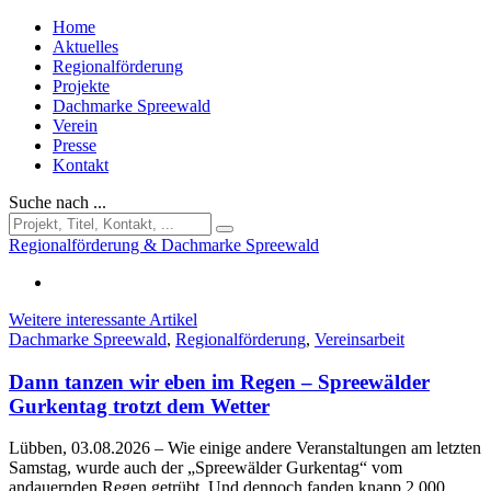
Home
Aktuelles
Regionalförderung
Projekte
Dachmarke Spreewald
Verein
Presse
Kontakt
Suche nach ...
Regionalförderung & Dachmarke Spreewald
Weitere interessante Artikel
Dachmarke Spreewald
,
Regionalförderung
,
Vereinsarbeit
Dann tanzen wir eben im Regen – Spreewälder
Gurkentag trotzt dem Wetter
Lübben, 03.08.2026
– Wie einige andere Veranstaltungen am letzten
Samstag, wurde auch der „Spreewälder Gurkentag“ vom
andauernden Regen getrübt. Und dennoch fanden knapp 2.000