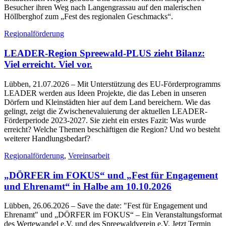
Besucher ihren Weg nach Langengrassau auf den malerischen
Höllberghof zum „Fest des regionalen Geschmacks“.
Regionalförderung
LEADER-Region Spreewald-PLUS zieht Bilanz:
Viel erreicht. Viel vor.
Lübben, 21.07.2026
– Mit Unterstützung des EU-Förderprogramms
LEADER werden aus Ideen Projekte, die das Leben in unseren
Dörfern und Kleinstädten hier auf dem Land bereichern. Wie das
gelingt, zeigt die Zwischenevaluierung der aktuellen LEADER-
Förderperiode 2023-2027. Sie zieht ein erstes Fazit: Was wurde
erreicht? Welche Themen beschäftigen die Region? Und wo besteht
weiterer Handlungsbedarf?
Regionalförderung
,
Vereinsarbeit
„DÖRFER im FOKUS“ und „Fest für Engagement
und Ehrenamt“ in Halbe am 10.10.2026
Lübben, 26.06.2026
– Save the date: "Fest für Engagement und
Ehrenamt" und „DÖRFER im FOKUS“ – Ein Veranstaltungsformat
des Wertewandel e.V. und des Spreewaldverein e.V. Jetzt Termin