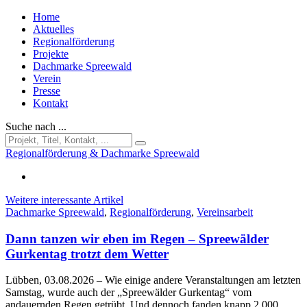
Home
Aktuelles
Regionalförderung
Projekte
Dachmarke Spreewald
Verein
Presse
Kontakt
Suche nach ...
Regionalförderung & Dachmarke Spreewald
Weitere interessante Artikel
Dachmarke Spreewald
,
Regionalförderung
,
Vereinsarbeit
Dann tanzen wir eben im Regen – Spreewälder
Gurkentag trotzt dem Wetter
Lübben, 03.08.2026
– Wie einige andere Veranstaltungen am letzten
Samstag, wurde auch der „Spreewälder Gurkentag“ vom
andauernden Regen getrübt. Und dennoch fanden knapp 2.000