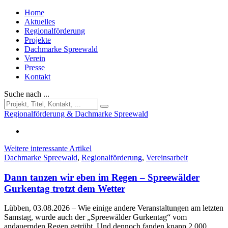
Home
Aktuelles
Regionalförderung
Projekte
Dachmarke Spreewald
Verein
Presse
Kontakt
Suche nach ...
Regionalförderung & Dachmarke Spreewald
Weitere interessante Artikel
Dachmarke Spreewald
,
Regionalförderung
,
Vereinsarbeit
Dann tanzen wir eben im Regen – Spreewälder
Gurkentag trotzt dem Wetter
Lübben, 03.08.2026
– Wie einige andere Veranstaltungen am letzten
Samstag, wurde auch der „Spreewälder Gurkentag“ vom
andauernden Regen getrübt. Und dennoch fanden knapp 2.000