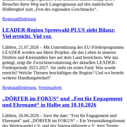
Besucher ihren Weg nach Langengrassau auf den malerischen
Höllberghof zum „Fest des regionalen Geschmacks“.
Regionalförderung
LEADER-Region Spreewald-PLUS zieht Bilanz:
Viel erreicht. Viel vor.
Lübben, 21.07.2026
– Mit Unterstützung des EU-Förderprogramms
LEADER werden aus Ideen Projekte, die das Leben in unseren
Dörfern und Kleinstädten hier auf dem Land bereichern. Wie das
gelingt, zeigt die Zwischenevaluierung der aktuellen LEADER-
Förderperiode 2023-2027. Sie zieht ein erstes Fazit: Was wurde
erreicht? Welche Themen beschäftigen die Region? Und wo besteht
weiterer Handlungsbedarf?
Regionalförderung
,
Vereinsarbeit
„DÖRFER im FOKUS“ und „Fest für Engagement
und Ehrenamt“ in Halbe am 10.10.2026
Lübben, 26.06.2026
– Save the date: "Fest für Engagement und
Ehrenamt" und „DÖRFER im FOKUS“ – Ein Veranstaltungsformat
des Wertewandel e.V. und des Spreewaldverein e.V. Jetzt Termin