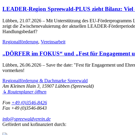
LEADER-Region Spreewald-PLUS zieht Bilanz: Viel err
Lübben, 21.07.2026
– Mit Unterstützung des EU-Förderprogramms LE
zeigt die Zwischenevaluierung der aktuellen LEADER-Förderperiode 2
Handlungsbedarf?
Regionalförderung
,
Vereinsarbeit
„DÖRFER im FOKUS“ und „Fest für Engagement un
Lübben, 26.06.2026
– Save the date: "Fest für Engagement und Eh
vormerken!
Regionalförderung & Dachmarke Spreewald
Am Kleinen Hain 3, 15907 Lübben (Spreewald)
↳ Routenplaner öffnen
Fon
+49 (0)3546-8426
Fax +49 (0)3546-8643
info@spreewaldverein.de
Gefördert und kofinanziert durch: