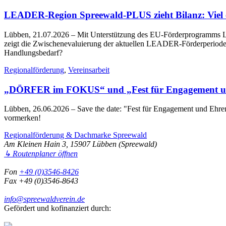
LEADER-Region Spreewald-PLUS zieht Bilanz: Viel err
Lübben, 21.07.2026
– Mit Unterstützung des EU-Förderprogramms LE
zeigt die Zwischenevaluierung der aktuellen LEADER-Förderperiode 2
Handlungsbedarf?
Regionalförderung
,
Vereinsarbeit
„DÖRFER im FOKUS“ und „Fest für Engagement un
Lübben, 26.06.2026
– Save the date: "Fest für Engagement und Eh
vormerken!
Regionalförderung & Dachmarke Spreewald
Am Kleinen Hain 3, 15907 Lübben (Spreewald)
↳ Routenplaner öffnen
Fon
+49 (0)3546-8426
Fax +49 (0)3546-8643
info@spreewaldverein.de
Gefördert und kofinanziert durch: