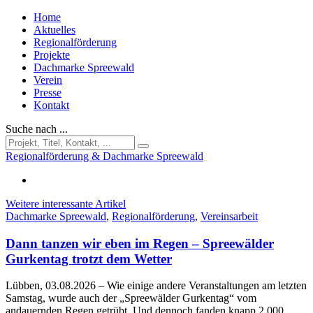
Home
Aktuelles
Regionalförderung
Projekte
Dachmarke Spreewald
Verein
Presse
Kontakt
Suche nach ...
Regionalförderung & Dachmarke Spreewald
Weitere interessante Artikel
Dachmarke Spreewald
,
Regionalförderung
,
Vereinsarbeit
Dann tanzen wir eben im Regen – Spreewälder
Gurkentag trotzt dem Wetter
Lübben, 03.08.2026
– Wie einige andere Veranstaltungen am letzten
Samstag, wurde auch der „Spreewälder Gurkentag“ vom
andauernden Regen getrübt. Und dennoch fanden knapp 2.000