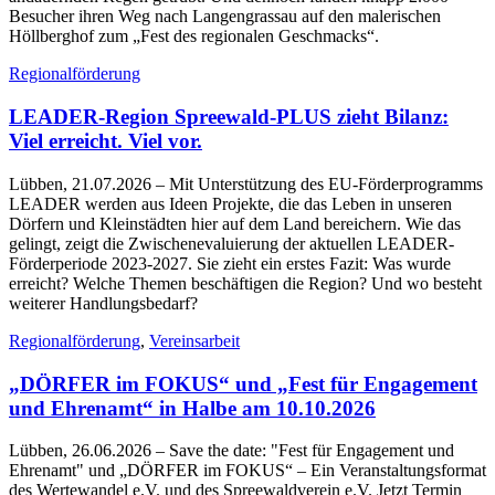
Besucher ihren Weg nach Langengrassau auf den malerischen
Höllberghof zum „Fest des regionalen Geschmacks“.
Regionalförderung
LEADER-Region Spreewald-PLUS zieht Bilanz:
Viel erreicht. Viel vor.
Lübben, 21.07.2026
– Mit Unterstützung des EU-Förderprogramms
LEADER werden aus Ideen Projekte, die das Leben in unseren
Dörfern und Kleinstädten hier auf dem Land bereichern. Wie das
gelingt, zeigt die Zwischenevaluierung der aktuellen LEADER-
Förderperiode 2023-2027. Sie zieht ein erstes Fazit: Was wurde
erreicht? Welche Themen beschäftigen die Region? Und wo besteht
weiterer Handlungsbedarf?
Regionalförderung
,
Vereinsarbeit
„DÖRFER im FOKUS“ und „Fest für Engagement
und Ehrenamt“ in Halbe am 10.10.2026
Lübben, 26.06.2026
– Save the date: "Fest für Engagement und
Ehrenamt" und „DÖRFER im FOKUS“ – Ein Veranstaltungsformat
des Wertewandel e.V. und des Spreewaldverein e.V. Jetzt Termin