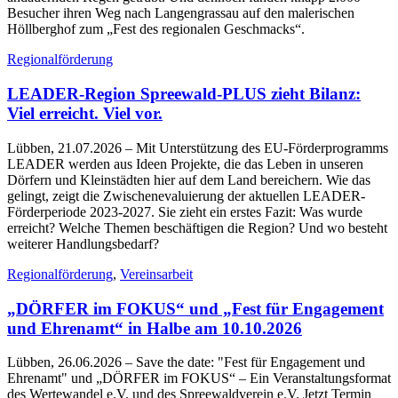
Besucher ihren Weg nach Langengrassau auf den malerischen
Höllberghof zum „Fest des regionalen Geschmacks“.
Regionalförderung
LEADER-Region Spreewald-PLUS zieht Bilanz:
Viel erreicht. Viel vor.
Lübben, 21.07.2026
– Mit Unterstützung des EU-Förderprogramms
LEADER werden aus Ideen Projekte, die das Leben in unseren
Dörfern und Kleinstädten hier auf dem Land bereichern. Wie das
gelingt, zeigt die Zwischenevaluierung der aktuellen LEADER-
Förderperiode 2023-2027. Sie zieht ein erstes Fazit: Was wurde
erreicht? Welche Themen beschäftigen die Region? Und wo besteht
weiterer Handlungsbedarf?
Regionalförderung
,
Vereinsarbeit
„DÖRFER im FOKUS“ und „Fest für Engagement
und Ehrenamt“ in Halbe am 10.10.2026
Lübben, 26.06.2026
– Save the date: "Fest für Engagement und
Ehrenamt" und „DÖRFER im FOKUS“ – Ein Veranstaltungsformat
des Wertewandel e.V. und des Spreewaldverein e.V. Jetzt Termin