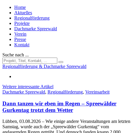
Home
Aktuelles
Regionalförderung
Projekte
Dachmarke Spreewald
Verein
Presse
Kontakt
Suche nach ...
Regionalförderung & Dachmarke Spreewald
Weitere interessante Artikel
Dachmarke Spreewald
,
Regionalförderung
,
Vereinsarbeit
Dann tanzen wir eben im Regen – Spreewälder
Gurkentag trotzt dem Wetter
Lübben, 03.08.2026
– Wie einige andere Veranstaltungen am letzten
Samstag, wurde auch der „Spreewälder Gurkentag“ vom
andauernden Regen getrübt. Und dennoch fanden knapp 2.000