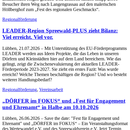
Besucher ihren Weg nach Langengrassau auf den malerischen
Höllberghof zum „Fest des regionalen Geschmacks“.
Regionalförderung
LEADER-Region Spreewald-PLUS zieht Bilanz:
Viel erreicht. Viel vor.
Lübben, 21.07.2026
– Mit Unterstützung des EU-Förderprogramms
LEADER werden aus Ideen Projekte, die das Leben in unseren
Dörfern und Kleinstädten hier auf dem Land bereichern. Wie das
gelingt, zeigt die Zwischenevaluierung der aktuellen LEADER-
Förderperiode 2023-2027. Sie zieht ein erstes Fazit: Was wurde
erreicht? Welche Themen beschäftigen die Region? Und wo besteht
weiterer Handlungsbedarf?
Regionalförderung
,
Vereinsarbeit
„DÖRFER im FOKUS“ und „Fest für Engagement
und Ehrenamt“ in Halbe am 10.10.2026
Lübben, 26.06.2026
– Save the date: "Fest für Engagement und
Ehrenamt" und „DÖRFER im FOKUS“ – Ein Veranstaltungsformat
des Wertewandel e.V. und des Spreewaldverein e.V. Jetzt Termin