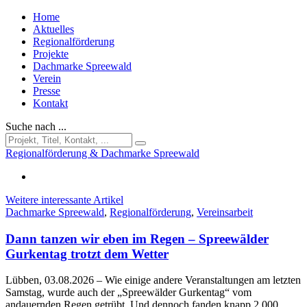
Home
Aktuelles
Regionalförderung
Projekte
Dachmarke Spreewald
Verein
Presse
Kontakt
Suche nach ...
Regionalförderung & Dachmarke Spreewald
Weitere interessante Artikel
Dachmarke Spreewald
,
Regionalförderung
,
Vereinsarbeit
Dann tanzen wir eben im Regen – Spreewälder
Gurkentag trotzt dem Wetter
Lübben, 03.08.2026
– Wie einige andere Veranstaltungen am letzten
Samstag, wurde auch der „Spreewälder Gurkentag“ vom
andauernden Regen getrübt. Und dennoch fanden knapp 2.000