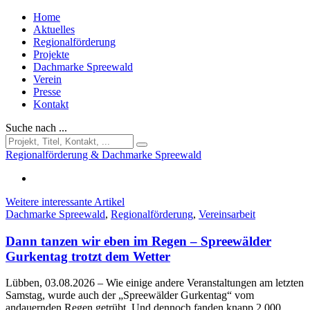
Home
Aktuelles
Regionalförderung
Projekte
Dachmarke Spreewald
Verein
Presse
Kontakt
Suche nach ...
Regionalförderung & Dachmarke Spreewald
Weitere interessante Artikel
Dachmarke Spreewald
,
Regionalförderung
,
Vereinsarbeit
Dann tanzen wir eben im Regen – Spreewälder
Gurkentag trotzt dem Wetter
Lübben, 03.08.2026
– Wie einige andere Veranstaltungen am letzten
Samstag, wurde auch der „Spreewälder Gurkentag“ vom
andauernden Regen getrübt. Und dennoch fanden knapp 2.000