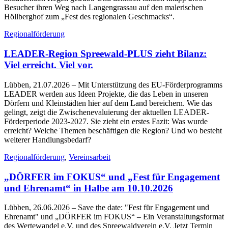
Besucher ihren Weg nach Langengrassau auf den malerischen
Höllberghof zum „Fest des regionalen Geschmacks“.
Regionalförderung
LEADER-Region Spreewald-PLUS zieht Bilanz:
Viel erreicht. Viel vor.
Lübben, 21.07.2026
– Mit Unterstützung des EU-Förderprogramms
LEADER werden aus Ideen Projekte, die das Leben in unseren
Dörfern und Kleinstädten hier auf dem Land bereichern. Wie das
gelingt, zeigt die Zwischenevaluierung der aktuellen LEADER-
Förderperiode 2023-2027. Sie zieht ein erstes Fazit: Was wurde
erreicht? Welche Themen beschäftigen die Region? Und wo besteht
weiterer Handlungsbedarf?
Regionalförderung
,
Vereinsarbeit
„DÖRFER im FOKUS“ und „Fest für Engagement
und Ehrenamt“ in Halbe am 10.10.2026
Lübben, 26.06.2026
– Save the date: "Fest für Engagement und
Ehrenamt" und „DÖRFER im FOKUS“ – Ein Veranstaltungsformat
des Wertewandel e.V. und des Spreewaldverein e.V. Jetzt Termin