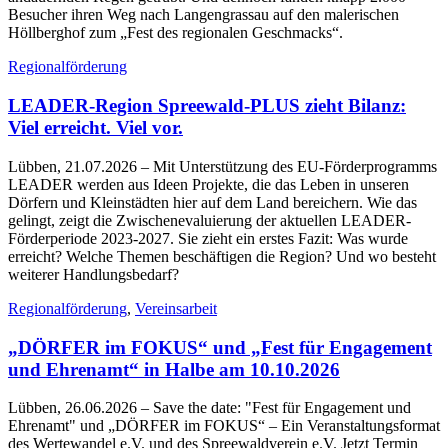
Besucher ihren Weg nach Langengrassau auf den malerischen
Höllberghof zum „Fest des regionalen Geschmacks“.
Regionalförderung
LEADER-Region Spreewald-PLUS zieht Bilanz:
Viel erreicht. Viel vor.
Lübben, 21.07.2026
– Mit Unterstützung des EU-Förderprogramms
LEADER werden aus Ideen Projekte, die das Leben in unseren
Dörfern und Kleinstädten hier auf dem Land bereichern. Wie das
gelingt, zeigt die Zwischenevaluierung der aktuellen LEADER-
Förderperiode 2023-2027. Sie zieht ein erstes Fazit: Was wurde
erreicht? Welche Themen beschäftigen die Region? Und wo besteht
weiterer Handlungsbedarf?
Regionalförderung
,
Vereinsarbeit
„DÖRFER im FOKUS“ und „Fest für Engagement
und Ehrenamt“ in Halbe am 10.10.2026
Lübben, 26.06.2026
– Save the date: "Fest für Engagement und
Ehrenamt" und „DÖRFER im FOKUS“ – Ein Veranstaltungsformat
des Wertewandel e.V. und des Spreewaldverein e.V. Jetzt Termin