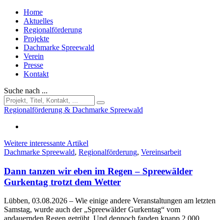
Home
Aktuelles
Regionalförderung
Projekte
Dachmarke Spreewald
Verein
Presse
Kontakt
Suche nach ...
Regionalförderung & Dachmarke Spreewald
Weitere interessante Artikel
Dachmarke Spreewald
,
Regionalförderung
,
Vereinsarbeit
Dann tanzen wir eben im Regen – Spreewälder
Gurkentag trotzt dem Wetter
Lübben, 03.08.2026
– Wie einige andere Veranstaltungen am letzten
Samstag, wurde auch der „Spreewälder Gurkentag“ vom
andauernden Regen getrübt. Und dennoch fanden knapp 2.000