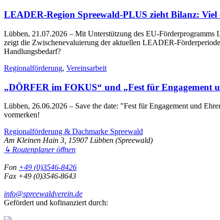
LEADER-Region Spreewald-PLUS zieht Bilanz: Viel err
Lübben, 21.07.2026
– Mit Unterstützung des EU-Förderprogramms LE
zeigt die Zwischenevaluierung der aktuellen LEADER-Förderperiode 2
Handlungsbedarf?
Regionalförderung
,
Vereinsarbeit
„DÖRFER im FOKUS“ und „Fest für Engagement un
Lübben, 26.06.2026
– Save the date: "Fest für Engagement und Eh
vormerken!
Regionalförderung & Dachmarke Spreewald
Am Kleinen Hain 3, 15907 Lübben (Spreewald)
↳ Routenplaner öffnen
Fon
+49 (0)3546-8426
Fax +49 (0)3546-8643
info@spreewaldverein.de
Gefördert und kofinanziert durch: