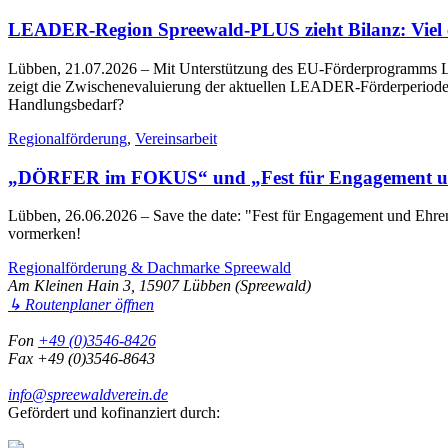
LEADER-Region Spreewald-PLUS zieht Bilanz: Viel err
Lübben, 21.07.2026
– Mit Unterstützung des EU-Förderprogramms LE
zeigt die Zwischenevaluierung der aktuellen LEADER-Förderperiode 2
Handlungsbedarf?
Regionalförderung
,
Vereinsarbeit
„DÖRFER im FOKUS“ und „Fest für Engagement un
Lübben, 26.06.2026
– Save the date: "Fest für Engagement und Eh
vormerken!
Regionalförderung & Dachmarke Spreewald
Am Kleinen Hain 3, 15907 Lübben (Spreewald)
↳ Routenplaner öffnen
Fon
+49 (0)3546-8426
Fax +49 (0)3546-8643
info@spreewaldverein.de
Gefördert und kofinanziert durch: