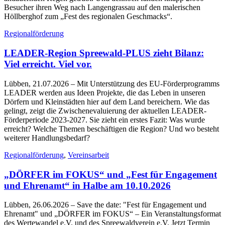
Besucher ihren Weg nach Langengrassau auf den malerischen
Höllberghof zum „Fest des regionalen Geschmacks“.
Regionalförderung
LEADER-Region Spreewald-PLUS zieht Bilanz:
Viel erreicht. Viel vor.
Lübben, 21.07.2026
– Mit Unterstützung des EU-Förderprogramms
LEADER werden aus Ideen Projekte, die das Leben in unseren
Dörfern und Kleinstädten hier auf dem Land bereichern. Wie das
gelingt, zeigt die Zwischenevaluierung der aktuellen LEADER-
Förderperiode 2023-2027. Sie zieht ein erstes Fazit: Was wurde
erreicht? Welche Themen beschäftigen die Region? Und wo besteht
weiterer Handlungsbedarf?
Regionalförderung
,
Vereinsarbeit
„DÖRFER im FOKUS“ und „Fest für Engagement
und Ehrenamt“ in Halbe am 10.10.2026
Lübben, 26.06.2026
– Save the date: "Fest für Engagement und
Ehrenamt" und „DÖRFER im FOKUS“ – Ein Veranstaltungsformat
des Wertewandel e.V. und des Spreewaldverein e.V. Jetzt Termin