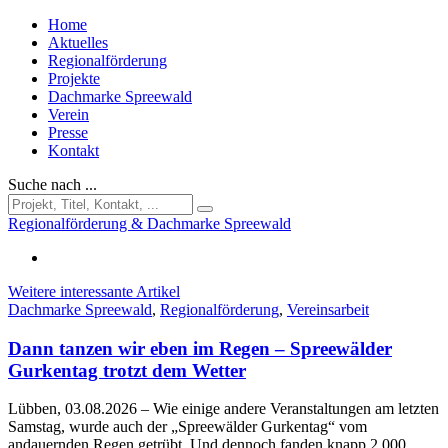
Home
Aktuelles
Regionalförderung
Projekte
Dachmarke Spreewald
Verein
Presse
Kontakt
Suche nach ...
Regionalförderung & Dachmarke Spreewald
Weitere interessante Artikel
Dachmarke Spreewald
,
Regionalförderung
,
Vereinsarbeit
Dann tanzen wir eben im Regen – Spreewälder
Gurkentag trotzt dem Wetter
Lübben, 03.08.2026
– Wie einige andere Veranstaltungen am letzten
Samstag, wurde auch der „Spreewälder Gurkentag“ vom
andauernden Regen getrübt. Und dennoch fanden knapp 2.000