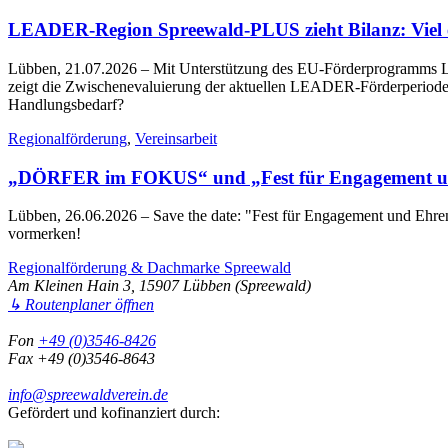
LEADER-Region Spreewald-PLUS zieht Bilanz: Viel err
Lübben, 21.07.2026
– Mit Unterstützung des EU-Förderprogramms LE
zeigt die Zwischenevaluierung der aktuellen LEADER-Förderperiode 2
Handlungsbedarf?
Regionalförderung
,
Vereinsarbeit
„DÖRFER im FOKUS“ und „Fest für Engagement un
Lübben, 26.06.2026
– Save the date: "Fest für Engagement und Eh
vormerken!
Regionalförderung & Dachmarke Spreewald
Am Kleinen Hain 3, 15907 Lübben (Spreewald)
↳ Routenplaner öffnen
Fon
+49 (0)3546-8426
Fax +49 (0)3546-8643
info@spreewaldverein.de
Gefördert und kofinanziert durch: