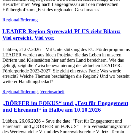
Besucher ihren Weg nach Langengrassau auf den malerischen
Höllberghof zum „Fest des regionalen Geschmacks“.
Regionalförderung
LEADER-Region Spreewald-PLUS zieht Bilanz:
Viel erreicht. Viel vor.
Lübben, 21.07.2026
– Mit Unterstützung des EU-Förderprogramms
LEADER werden aus Ideen Projekte, die das Leben in unseren
Dörfern und Kleinstädten hier auf dem Land bereichern. Wie das
gelingt, zeigt die Zwischenevaluierung der aktuellen LEADER-
Förderperiode 2023-2027. Sie zieht ein erstes Fazit: Was wurde
erreicht? Welche Themen beschäftigen die Region? Und wo besteht
weiterer Handlungsbedarf?
Regionalförderung
,
Vereinsarbeit
„DÖRFER im FOKUS“ und „Fest für Engagement
und Ehrenamt“ in Halbe am 10.10.2026
Lübben, 26.06.2026
– Save the date: "Fest für Engagement und
Ehrenamt" und „DÖRFER im FOKUS“ – Ein Veranstaltungsformat
des Wertewandel e.V. und des Spreewaldverein e.V. Jetzt Termin