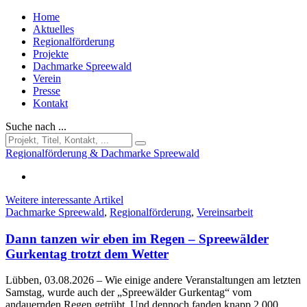
Home
Aktuelles
Regionalförderung
Projekte
Dachmarke Spreewald
Verein
Presse
Kontakt
Suche nach ...
Regionalförderung & Dachmarke Spreewald
Weitere interessante Artikel
Dachmarke Spreewald
,
Regionalförderung
,
Vereinsarbeit
Dann tanzen wir eben im Regen – Spreewälder
Gurkentag trotzt dem Wetter
Lübben, 03.08.2026
– Wie einige andere Veranstaltungen am letzten
Samstag, wurde auch der „Spreewälder Gurkentag“ vom
andauernden Regen getrübt. Und dennoch fanden knapp 2.000