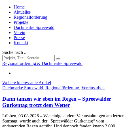
Home
Aktuelles
Regionalförderung
Projekte
Dachmarke Spreewald
Verein
Presse
Kontakt
Suche nach ...
Regionalförderung & Dachmarke Spreewald
Weitere interessante Artikel
Dachmarke Spreewald
,
Regionalförderung
,
Vereinsarbeit
Dann tanzen wir eben im Regen – Spreewälder
Gurkentag trotzt dem Wetter
Lübben, 03.08.2026
– Wie einige andere Veranstaltungen am letzten
Samstag, wurde auch der „Spreewälder Gurkentag“ vom
andauernden Regen getrübt. Und dennoch fanden knapp 2.000