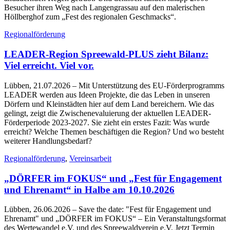
Besucher ihren Weg nach Langengrassau auf den malerischen
Höllberghof zum „Fest des regionalen Geschmacks“.
Regionalförderung
LEADER-Region Spreewald-PLUS zieht Bilanz:
Viel erreicht. Viel vor.
Lübben, 21.07.2026
– Mit Unterstützung des EU-Förderprogramms
LEADER werden aus Ideen Projekte, die das Leben in unseren
Dörfern und Kleinstädten hier auf dem Land bereichern. Wie das
gelingt, zeigt die Zwischenevaluierung der aktuellen LEADER-
Förderperiode 2023-2027. Sie zieht ein erstes Fazit: Was wurde
erreicht? Welche Themen beschäftigen die Region? Und wo besteht
weiterer Handlungsbedarf?
Regionalförderung
,
Vereinsarbeit
„DÖRFER im FOKUS“ und „Fest für Engagement
und Ehrenamt“ in Halbe am 10.10.2026
Lübben, 26.06.2026
– Save the date: "Fest für Engagement und
Ehrenamt" und „DÖRFER im FOKUS“ – Ein Veranstaltungsformat
des Wertewandel e.V. und des Spreewaldverein e.V. Jetzt Termin