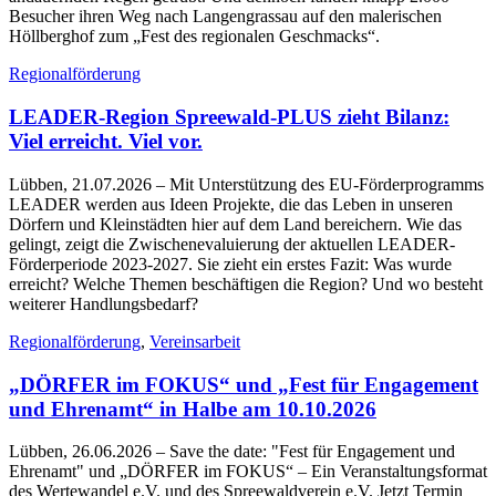
Besucher ihren Weg nach Langengrassau auf den malerischen
Höllberghof zum „Fest des regionalen Geschmacks“.
Regionalförderung
LEADER-Region Spreewald-PLUS zieht Bilanz:
Viel erreicht. Viel vor.
Lübben, 21.07.2026
– Mit Unterstützung des EU-Förderprogramms
LEADER werden aus Ideen Projekte, die das Leben in unseren
Dörfern und Kleinstädten hier auf dem Land bereichern. Wie das
gelingt, zeigt die Zwischenevaluierung der aktuellen LEADER-
Förderperiode 2023-2027. Sie zieht ein erstes Fazit: Was wurde
erreicht? Welche Themen beschäftigen die Region? Und wo besteht
weiterer Handlungsbedarf?
Regionalförderung
,
Vereinsarbeit
„DÖRFER im FOKUS“ und „Fest für Engagement
und Ehrenamt“ in Halbe am 10.10.2026
Lübben, 26.06.2026
– Save the date: "Fest für Engagement und
Ehrenamt" und „DÖRFER im FOKUS“ – Ein Veranstaltungsformat
des Wertewandel e.V. und des Spreewaldverein e.V. Jetzt Termin