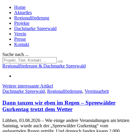
Home
Aktuelles
Regionalförderung
Projekte
Dachmarke Spreewald
Verein
Presse
Kontakt
Suche nach ...
Regionalförderung & Dachmarke Spreewald
Weitere interessante Artikel
Dachmarke Spreewald
,
Regionalförderung
,
Vereinsarbeit
Dann tanzen wir eben im Regen – Spreewälder
Gurkentag trotzt dem Wetter
Lübben, 03.08.2026
– Wie einige andere Veranstaltungen am letzten
Samstag, wurde auch der „Spreewälder Gurkentag“ vom
andauernden Regen getrübt. Und dennoch fanden knapp 2.000