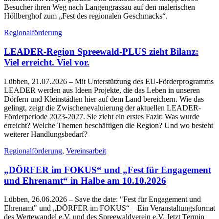
Besucher ihren Weg nach Langengrassau auf den malerischen
Höllberghof zum „Fest des regionalen Geschmacks“.
Regionalförderung
LEADER-Region Spreewald-PLUS zieht Bilanz:
Viel erreicht. Viel vor.
Lübben, 21.07.2026
– Mit Unterstützung des EU-Förderprogramms
LEADER werden aus Ideen Projekte, die das Leben in unseren
Dörfern und Kleinstädten hier auf dem Land bereichern. Wie das
gelingt, zeigt die Zwischenevaluierung der aktuellen LEADER-
Förderperiode 2023-2027. Sie zieht ein erstes Fazit: Was wurde
erreicht? Welche Themen beschäftigen die Region? Und wo besteht
weiterer Handlungsbedarf?
Regionalförderung
,
Vereinsarbeit
„DÖRFER im FOKUS“ und „Fest für Engagement
und Ehrenamt“ in Halbe am 10.10.2026
Lübben, 26.06.2026
– Save the date: "Fest für Engagement und
Ehrenamt" und „DÖRFER im FOKUS“ – Ein Veranstaltungsformat
des Wertewandel e.V. und des Spreewaldverein e.V. Jetzt Termin