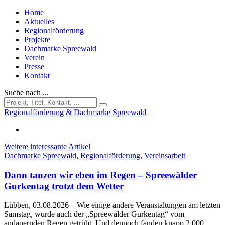
Home
Aktuelles
Regionalförderung
Projekte
Dachmarke Spreewald
Verein
Presse
Kontakt
Suche nach ...
Regionalförderung & Dachmarke Spreewald
Weitere interessante Artikel
Dachmarke Spreewald
,
Regionalförderung
,
Vereinsarbeit
Dann tanzen wir eben im Regen – Spreewälder
Gurkentag trotzt dem Wetter
Lübben, 03.08.2026
– Wie einige andere Veranstaltungen am letzten
Samstag, wurde auch der „Spreewälder Gurkentag“ vom
andauernden Regen getrübt. Und dennoch fanden knapp 2.000