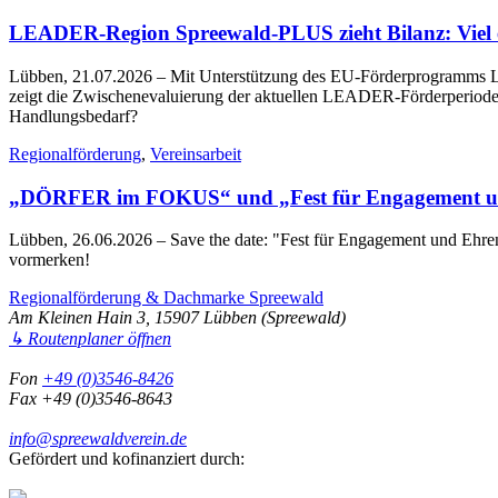
LEADER-Region Spreewald-PLUS zieht Bilanz: Viel err
Lübben, 21.07.2026
– Mit Unterstützung des EU-Förderprogramms LE
zeigt die Zwischenevaluierung der aktuellen LEADER-Förderperiode 2
Handlungsbedarf?
Regionalförderung
,
Vereinsarbeit
„DÖRFER im FOKUS“ und „Fest für Engagement un
Lübben, 26.06.2026
– Save the date: "Fest für Engagement und Eh
vormerken!
Regionalförderung & Dachmarke Spreewald
Am Kleinen Hain 3, 15907 Lübben (Spreewald)
↳ Routenplaner öffnen
Fon
+49 (0)3546-8426
Fax +49 (0)3546-8643
info@spreewaldverein.de
Gefördert und kofinanziert durch: