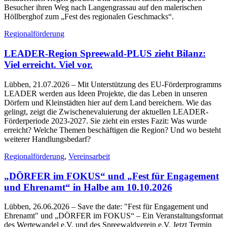
Besucher ihren Weg nach Langengrassau auf den malerischen
Höllberghof zum „Fest des regionalen Geschmacks“.
Regionalförderung
LEADER-Region Spreewald-PLUS zieht Bilanz:
Viel erreicht. Viel vor.
Lübben, 21.07.2026
– Mit Unterstützung des EU-Förderprogramms
LEADER werden aus Ideen Projekte, die das Leben in unseren
Dörfern und Kleinstädten hier auf dem Land bereichern. Wie das
gelingt, zeigt die Zwischenevaluierung der aktuellen LEADER-
Förderperiode 2023-2027. Sie zieht ein erstes Fazit: Was wurde
erreicht? Welche Themen beschäftigen die Region? Und wo besteht
weiterer Handlungsbedarf?
Regionalförderung
,
Vereinsarbeit
„DÖRFER im FOKUS“ und „Fest für Engagement
und Ehrenamt“ in Halbe am 10.10.2026
Lübben, 26.06.2026
– Save the date: "Fest für Engagement und
Ehrenamt" und „DÖRFER im FOKUS“ – Ein Veranstaltungsformat
des Wertewandel e.V. und des Spreewaldverein e.V. Jetzt Termin