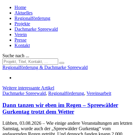
Home
Aktuelles
Regionalförderung
Projekte
Dachmarke Spreewald
Verein
Presse
Kontakt
Suche nach ...
Regionalförderung & Dachmarke Spreewald
Weitere interessante Artikel
Dachmarke Spreewald
,
Regionalförderung
,
Vereinsarbeit
Dann tanzen wir eben im Regen – Spreewälder
Gurkentag trotzt dem Wetter
Lübben, 03.08.2026
– Wie einige andere Veranstaltungen am letzten
Samstag, wurde auch der „Spreewälder Gurkentag“ vom
andauernden Regen getrübt. Und dennoch fanden knapp 2.000