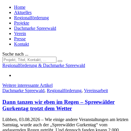
Home
Aktuelles
Regionalförderung
Projekte
Dachmarke Spreewald
Verein
Presse
Kontakt
Suche nach ...
Regionalförderung & Dachmarke Spreewald
Weitere interessante Artikel
Dachmarke Spreewald
,
Regionalförderung
,
Vereinsarbeit
Dann tanzen wir eben im Regen – Spreewälder
Gurkentag trotzt dem Wetter
Lübben, 03.08.2026
– Wie einige andere Veranstaltungen am letzten
Samstag, wurde auch der „Spreewälder Gurkentag“ vom
andauernden Regen getrübt. Und dennoch fanden knapp 2.000