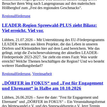
Besucher ihren Weg nach Langengrassau auf den malerischen
Höllberghof zum „Fest des regionalen Geschmacks“.
Regionalförderung
LEADER-Region Spreewald-PLUS zieht Bilanz:
Viel erreicht. Viel vor.
Lübben, 21.07.2026
– Mit Unterstützung des EU-Förderprogramms
LEADER werden aus Ideen Projekte, die das Leben in unseren
Dörfern und Kleinstädten hier auf dem Land bereichern. Wie das
gelingt, zeigt die Zwischenevaluierung der aktuellen LEADER-
Förderperiode 2023-2027. Sie zieht ein erstes Fazit: Was wurde
erreicht? Welche Themen beschäftigen die Region? Und wo besteht
weiterer Handlungsbedarf?
Regionalförderung
,
Vereinsarbeit
„DÖRFER im FOKUS“ und „Fest für Engagement
und Ehrenamt“ in Halbe am 10.10.2026
Lübben, 26.06.2026
– Save the date: "Fest für Engagement und
Ehrenamt" und „DÖRFER im FOKUS“ – Ein Veranstaltungsformat
des Wertewandel e.V. und des Spreewaldverein e.V. Jetzt Termin