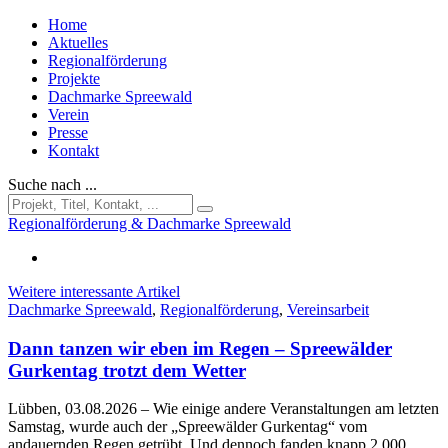
Home
Aktuelles
Regionalförderung
Projekte
Dachmarke Spreewald
Verein
Presse
Kontakt
Suche nach ...
Regionalförderung & Dachmarke Spreewald
Weitere interessante Artikel
Dachmarke Spreewald
,
Regionalförderung
,
Vereinsarbeit
Dann tanzen wir eben im Regen – Spreewälder
Gurkentag trotzt dem Wetter
Lübben, 03.08.2026
– Wie einige andere Veranstaltungen am letzten
Samstag, wurde auch der „Spreewälder Gurkentag“ vom
andauernden Regen getrübt. Und dennoch fanden knapp 2.000