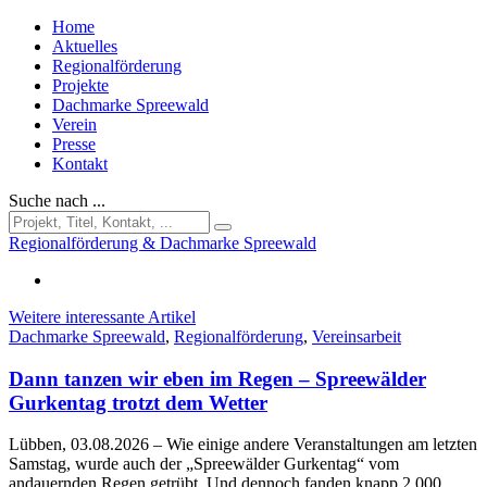
Home
Aktuelles
Regionalförderung
Projekte
Dachmarke Spreewald
Verein
Presse
Kontakt
Suche nach ...
Regionalförderung & Dachmarke Spreewald
Weitere interessante Artikel
Dachmarke Spreewald
,
Regionalförderung
,
Vereinsarbeit
Dann tanzen wir eben im Regen – Spreewälder
Gurkentag trotzt dem Wetter
Lübben, 03.08.2026
– Wie einige andere Veranstaltungen am letzten
Samstag, wurde auch der „Spreewälder Gurkentag“ vom
andauernden Regen getrübt. Und dennoch fanden knapp 2.000