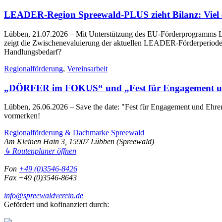
LEADER-Region Spreewald-PLUS zieht Bilanz: Viel err
Lübben, 21.07.2026
– Mit Unterstützung des EU-Förderprogramms LE
zeigt die Zwischenevaluierung der aktuellen LEADER-Förderperiode 2
Handlungsbedarf?
Regionalförderung
,
Vereinsarbeit
„DÖRFER im FOKUS“ und „Fest für Engagement un
Lübben, 26.06.2026
– Save the date: "Fest für Engagement und Eh
vormerken!
Regionalförderung & Dachmarke Spreewald
Am Kleinen Hain 3, 15907 Lübben (Spreewald)
↳ Routenplaner öffnen
Fon
+49 (0)3546-8426
Fax +49 (0)3546-8643
info@spreewaldverein.de
Gefördert und kofinanziert durch: