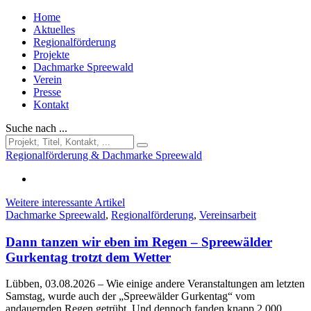
Home
Aktuelles
Regionalförderung
Projekte
Dachmarke Spreewald
Verein
Presse
Kontakt
Suche nach ...
Regionalförderung & Dachmarke Spreewald
Weitere interessante Artikel
Dachmarke Spreewald
,
Regionalförderung
,
Vereinsarbeit
Dann tanzen wir eben im Regen – Spreewälder
Gurkentag trotzt dem Wetter
Lübben, 03.08.2026
– Wie einige andere Veranstaltungen am letzten
Samstag, wurde auch der „Spreewälder Gurkentag“ vom
andauernden Regen getrübt. Und dennoch fanden knapp 2.000