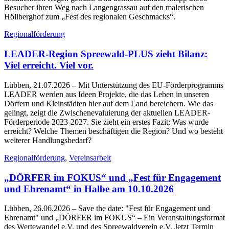
Besucher ihren Weg nach Langengrassau auf den malerischen
Höllberghof zum „Fest des regionalen Geschmacks“.
Regionalförderung
LEADER-Region Spreewald-PLUS zieht Bilanz:
Viel erreicht. Viel vor.
Lübben, 21.07.2026
– Mit Unterstützung des EU-Förderprogramms
LEADER werden aus Ideen Projekte, die das Leben in unseren
Dörfern und Kleinstädten hier auf dem Land bereichern. Wie das
gelingt, zeigt die Zwischenevaluierung der aktuellen LEADER-
Förderperiode 2023-2027. Sie zieht ein erstes Fazit: Was wurde
erreicht? Welche Themen beschäftigen die Region? Und wo besteht
weiterer Handlungsbedarf?
Regionalförderung
,
Vereinsarbeit
„DÖRFER im FOKUS“ und „Fest für Engagement
und Ehrenamt“ in Halbe am 10.10.2026
Lübben, 26.06.2026
– Save the date: "Fest für Engagement und
Ehrenamt" und „DÖRFER im FOKUS“ – Ein Veranstaltungsformat
des Wertewandel e.V. und des Spreewaldverein e.V. Jetzt Termin