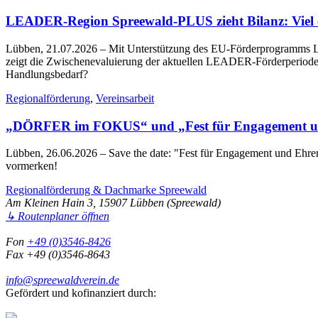
LEADER-Region Spreewald-PLUS zieht Bilanz: Viel err
Lübben, 21.07.2026
– Mit Unterstützung des EU-Förderprogramms LE
zeigt die Zwischenevaluierung der aktuellen LEADER-Förderperiode 2
Handlungsbedarf?
Regionalförderung
,
Vereinsarbeit
„DÖRFER im FOKUS“ und „Fest für Engagement un
Lübben, 26.06.2026
– Save the date: "Fest für Engagement und Eh
vormerken!
Regionalförderung & Dachmarke Spreewald
Am Kleinen Hain 3, 15907 Lübben (Spreewald)
↳ Routenplaner öffnen
Fon
+49 (0)3546-8426
Fax +49 (0)3546-8643
info@spreewaldverein.de
Gefördert und kofinanziert durch: