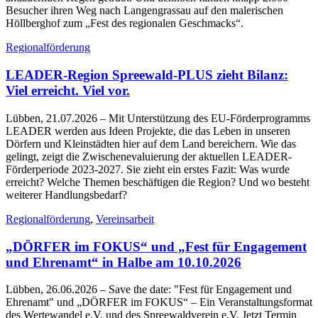
Besucher ihren Weg nach Langengrassau auf den malerischen
Höllberghof zum „Fest des regionalen Geschmacks“.
Regionalförderung
LEADER-Region Spreewald-PLUS zieht Bilanz:
Viel erreicht. Viel vor.
Lübben, 21.07.2026
– Mit Unterstützung des EU-Förderprogramms
LEADER werden aus Ideen Projekte, die das Leben in unseren
Dörfern und Kleinstädten hier auf dem Land bereichern. Wie das
gelingt, zeigt die Zwischenevaluierung der aktuellen LEADER-
Förderperiode 2023-2027. Sie zieht ein erstes Fazit: Was wurde
erreicht? Welche Themen beschäftigen die Region? Und wo besteht
weiterer Handlungsbedarf?
Regionalförderung
,
Vereinsarbeit
„DÖRFER im FOKUS“ und „Fest für Engagement
und Ehrenamt“ in Halbe am 10.10.2026
Lübben, 26.06.2026
– Save the date: "Fest für Engagement und
Ehrenamt" und „DÖRFER im FOKUS“ – Ein Veranstaltungsformat
des Wertewandel e.V. und des Spreewaldverein e.V. Jetzt Termin