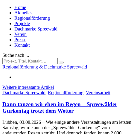
Home
Aktuelles
Regionalförderung
Projekte
Dachmarke Spreewald
Verein
Presse
Kontakt
Suche nach ...
Regionalförderung & Dachmarke Spreewald
Weitere interessante Artikel
Dachmarke Spreewald
,
Regionalförderung
,
Vereinsarbeit
Dann tanzen wir eben im Regen – Spreewälder
Gurkentag trotzt dem Wetter
Lübben, 03.08.2026
– Wie einige andere Veranstaltungen am letzten
Samstag, wurde auch der „Spreewälder Gurkentag“ vom
andauernden Regen getrübt. Und dennoch fanden knapp 2.000