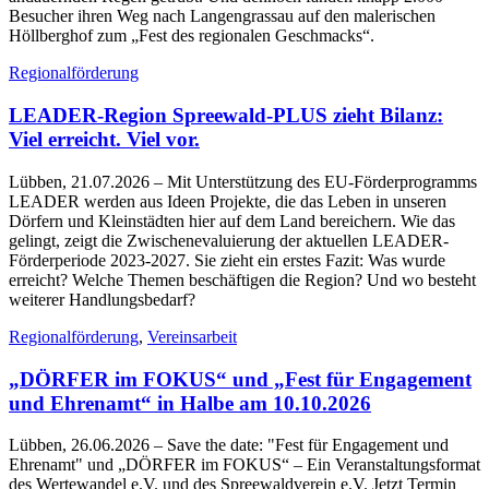
Besucher ihren Weg nach Langengrassau auf den malerischen
Höllberghof zum „Fest des regionalen Geschmacks“.
Regionalförderung
LEADER-Region Spreewald-PLUS zieht Bilanz:
Viel erreicht. Viel vor.
Lübben, 21.07.2026
– Mit Unterstützung des EU-Förderprogramms
LEADER werden aus Ideen Projekte, die das Leben in unseren
Dörfern und Kleinstädten hier auf dem Land bereichern. Wie das
gelingt, zeigt die Zwischenevaluierung der aktuellen LEADER-
Förderperiode 2023-2027. Sie zieht ein erstes Fazit: Was wurde
erreicht? Welche Themen beschäftigen die Region? Und wo besteht
weiterer Handlungsbedarf?
Regionalförderung
,
Vereinsarbeit
„DÖRFER im FOKUS“ und „Fest für Engagement
und Ehrenamt“ in Halbe am 10.10.2026
Lübben, 26.06.2026
– Save the date: "Fest für Engagement und
Ehrenamt" und „DÖRFER im FOKUS“ – Ein Veranstaltungsformat
des Wertewandel e.V. und des Spreewaldverein e.V. Jetzt Termin