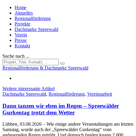
Home
Aktuelles
Regionalförderung
Projekte
Dachmarke Spreewald
Verein
Presse
Kontakt
Suche nach ...
Regionalförderung & Dachmarke Spreewald
Weitere interessante Artikel
Dachmarke Spreewald
,
Regionalförderung
,
Vereinsarbeit
Dann tanzen wir eben im Regen – Spreewälder
Gurkentag trotzt dem Wetter
Lübben, 03.08.2026
– Wie einige andere Veranstaltungen am letzten
Samstag, wurde auch der „Spreewälder Gurkentag“ vom
andauernden Regen getrübt. Und dennoch fanden knapp 2.000