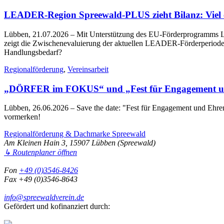
LEADER-Region Spreewald-PLUS zieht Bilanz: Viel err
Lübben, 21.07.2026
– Mit Unterstützung des EU-Förderprogramms LE
zeigt die Zwischenevaluierung der aktuellen LEADER-Förderperiode 2
Handlungsbedarf?
Regionalförderung
,
Vereinsarbeit
„DÖRFER im FOKUS“ und „Fest für Engagement un
Lübben, 26.06.2026
– Save the date: "Fest für Engagement und Eh
vormerken!
Regionalförderung & Dachmarke Spreewald
Am Kleinen Hain 3, 15907 Lübben (Spreewald)
↳ Routenplaner öffnen
Fon
+49 (0)3546-8426
Fax +49 (0)3546-8643
info@spreewaldverein.de
Gefördert und kofinanziert durch: