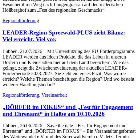
Besucher ihren Weg nach Langengrassau auf den malerischen
Höllberghof zum „Fest des regionalen Geschmacks“.
Regionalförderung
LEADER-Region Spreewald-PLUS zieht Bilanz:
Viel erreicht. Viel vor.
Lübben, 21.07.2026
– Mit Unterstützung des EU-Förderprogramms
LEADER werden aus Ideen Projekte, die das Leben in unseren
Dörfern und Kleinstädten hier auf dem Land bereichern. Wie das
gelingt, zeigt die Zwischenevaluierung der aktuellen LEADER-
Förderperiode 2023-2027. Sie zieht ein erstes Fazit: Was wurde
erreicht? Welche Themen beschäftigen die Region? Und wo besteht
weiterer Handlungsbedarf?
Regionalförderung
,
Vereinsarbeit
„DÖRFER im FOKUS“ und „Fest für Engagement
und Ehrenamt“ in Halbe am 10.10.2026
Lübben, 26.06.2026
– Save the date: "Fest für Engagement und
Ehrenamt" und „DÖRFER im FOKUS“ – Ein Veranstaltungsformat
des Wertewandel e.V. und des Spreewaldverein e.V. Jetzt Termin