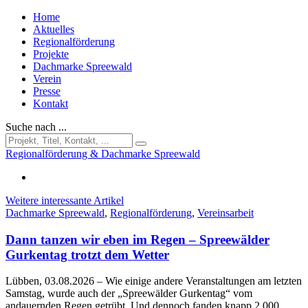
Home
Aktuelles
Regionalförderung
Projekte
Dachmarke Spreewald
Verein
Presse
Kontakt
Suche nach ...
Regionalförderung & Dachmarke Spreewald
Weitere interessante Artikel
Dachmarke Spreewald
,
Regionalförderung
,
Vereinsarbeit
Dann tanzen wir eben im Regen – Spreewälder
Gurkentag trotzt dem Wetter
Lübben, 03.08.2026
– Wie einige andere Veranstaltungen am letzten
Samstag, wurde auch der „Spreewälder Gurkentag“ vom
andauernden Regen getrübt. Und dennoch fanden knapp 2.000