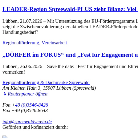
LEADER-Region Spreewald-PLUS zieht Bilanz: Viel err
Lübben, 21.07.2026
– Mit Unterstützung des EU-Förderprogramms LE
zeigt die Zwischenevaluierung der aktuellen LEADER-Förderperiode 2
Handlungsbedarf?
Regionalförderung
,
Vereinsarbeit
„DÖRFER im FOKUS“ und „Fest für Engagement un
Lübben, 26.06.2026
– Save the date: "Fest für Engagement und Eh
vormerken!
Regionalförderung & Dachmarke Spreewald
Am Kleinen Hain 3, 15907 Lübben (Spreewald)
↳ Routenplaner öffnen
Fon
+49 (0)3546-8426
Fax +49 (0)3546-8643
info@spreewaldverein.de
Gefördert und kofinanziert durch: